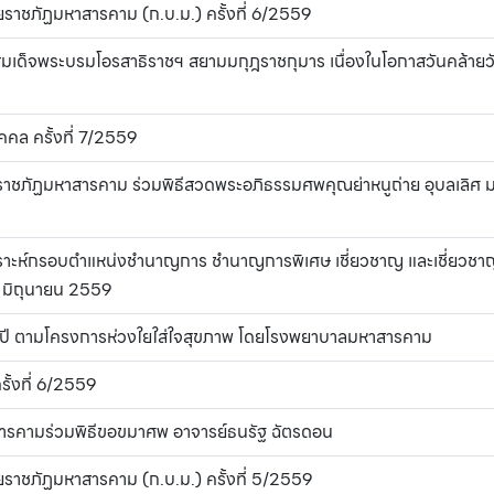
าชภัฏมหาสารคาม (ก.บ.ม.) ครั้งที่ 6/2559
สมเด็จพระบรมโอรสาธิราชฯ สยามมกุฎราชกุมาร เนื่องในโอกาสวันคล้าย
คคล ครั้งที่ 7/2559
ยราชภัฏมหาสารคาม ร่วมพิธีสวดพระอภิธรรมศพคุณย่าหนูถ่าย อุบลเลิศ 
เคราะห์กรอบตำแหน่งชำนาญการ ชำนาญการพิเศษ เชี่ยวชาญ และเชี่ยวชา
4 มิถุนายน 2559
จำปี ตามโครงการห่วงใยใส่ใจสุขภาพ โดยโรงพยาบาลมหาสารคาม
รั้งที่ 6/2559
สารคามร่วมพิธีขอขมาศพ อาจารย์ธนรัฐ ฉัตรดอน
าชภัฏมหาสารคาม (ก.บ.ม.) ครั้งที่ 5/2559