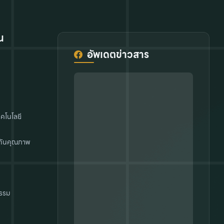
น
อัพเดตข่าวสาร
คโนโลยี
กันคุณภาพ
รรม