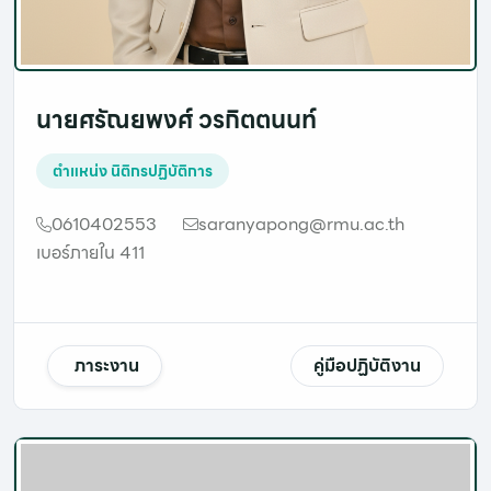
นายศรัณยพงศ์ วรกิตตนนท์
ตำแหน่ง
นิติกรปฏิบัติการ
0610402553
saranyapong@rmu.ac.th
เบอร์ภายใน 411
ภาระงาน
คู่มือปฏิบัติงาน