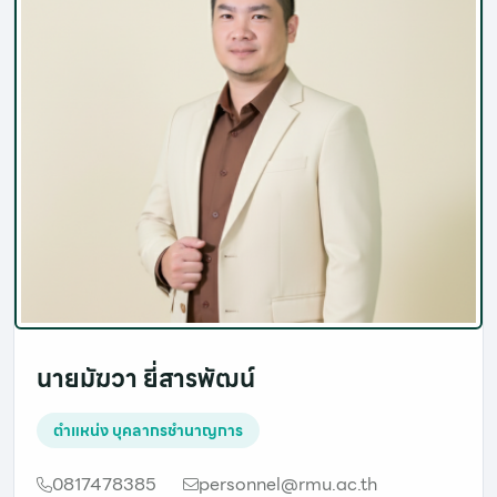
นายมัฆวา ยี่สารพัฒน์
ตำแหน่ง
บุคลากรชำนาญการ
0817478385
personnel@rmu.ac.th