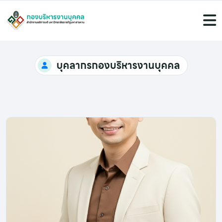
บุคลากรกองบริหารงานบุคคล