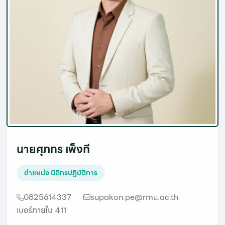
นายศุภกร เพ็งที
ตำแหน่ง
นิติกรปฏิบัติการ
0825614337
supakon.pe@rmu.ac.th
เบอร์ภายใน 411