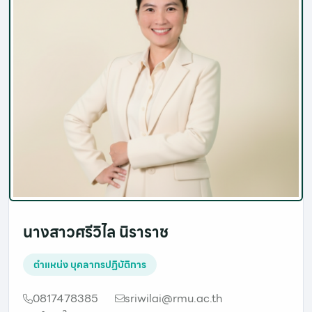
นางสาวศรีวิไล นิราราช
ตำแหน่ง
บุคลากรปฏิบัติการ
0817478385
sriwilai@rmu.ac.th