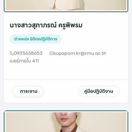
นางสาวสุภาภรณ์ ครูพิพรม
ตำแหน่ง
นิติกรปฏิบัติการ
0935638653
supaporn.kr@rmu.ac.th
เบอร์ภายใน 411
ภาระงาน
คู่มือปฏิบัติงาน