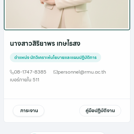
นางสาวสิริยาพร เกษไธสง
ตำแหน่ง
นักวิเคราะห์นโยบายและแผนปฏิบัติการ
08-1747-8385
personnel@rmu.ac.th
เบอร์ภายใน 511
ภาระงาน
คู่มือปฏิบัติงาน