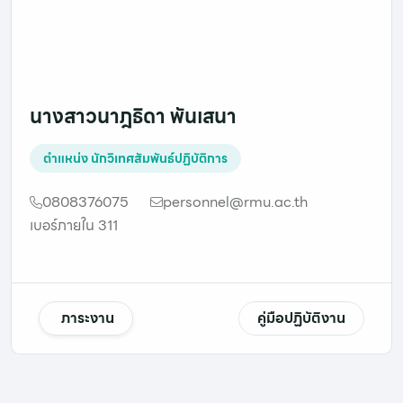
นางสาวนาฎธิดา พันเสนา
ตำแหน่ง
นักวิเทศสัมพันธ์ปฏิบัติการ
0808376075
personnel@rmu.ac.th
เบอร์ภายใน 311
ภาระงาน
คู่มือปฏิบัติงาน