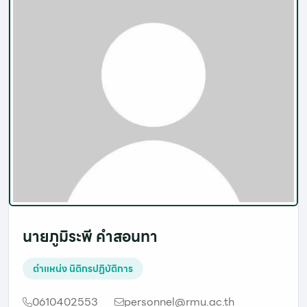
นายภูมิระพี คำสอนทา
ตำแหน่ง
นิติกรปฏิบัติการ
0610402553
personnel@rmu.ac.th