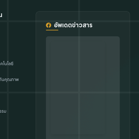
น
อัพเดตข่าวสาร
คโนโลยี
กันคุณภาพ
รรม