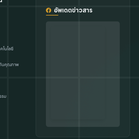
น
อัพเดตข่าวสาร
คโนโลยี
กันคุณภาพ
รรม