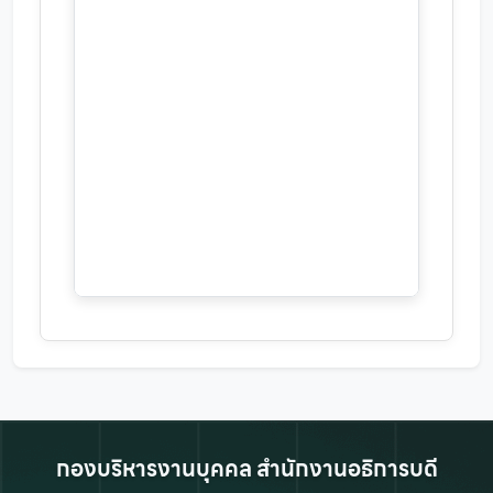
กองบริหารงานบุคคล สำนักงานอธิการบดี