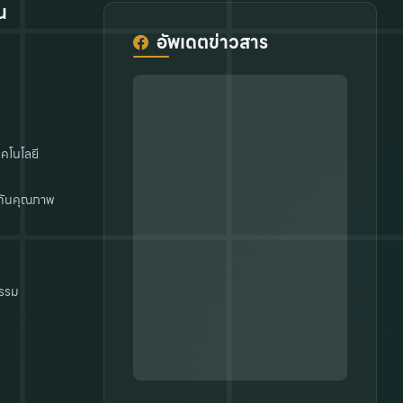
น
อัพเดตข่าวสาร
คโนโลยี
กันคุณภาพ
รรม