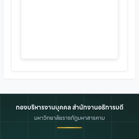
กองบริหารงานบุคคล สำนักงานอธิการบดี
มหาวิทยาลัยราชภัฏมหาสารคาม