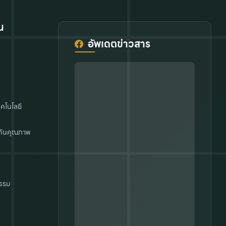
น
อัพเดตข่าวสาร
คโนโลยี
กันคุณภาพ
รรม