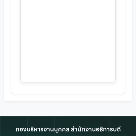
กองบริหารงานบุคคล สำนักงานอธิการบดี