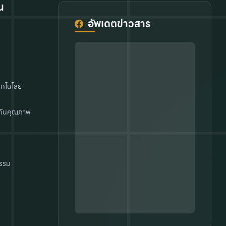
น
อัพเดตข่าวสาร
คโนโลยี
กันคุณภาพ
รรม