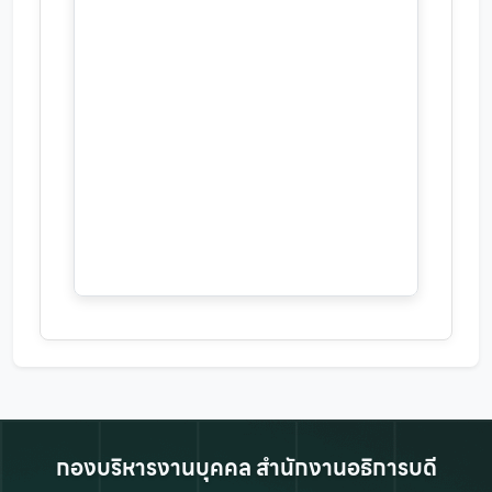
กองบริหารงานบุคคล สำนักงานอธิการบดี