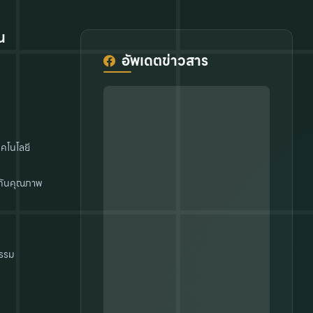
น
อัพเดตข่าวสาร
คโนโลยี
กันคุณภาพ
รรม