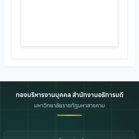
กองบริหารงานบุคคล สำนักงานอธิการบดี
มหาวิทยาลัยราชภัฏมหาสารคาม