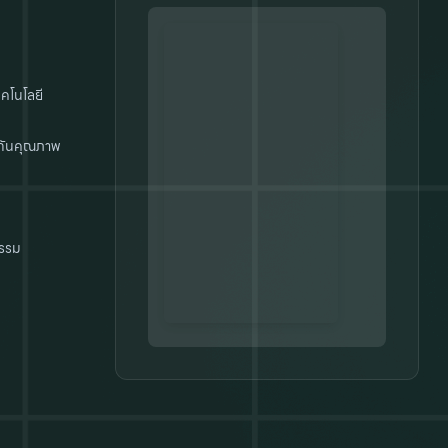
คโนโลยี
กันคุณภาพ
รรม