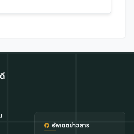
ดี
น
อัพเดตข่าวสาร