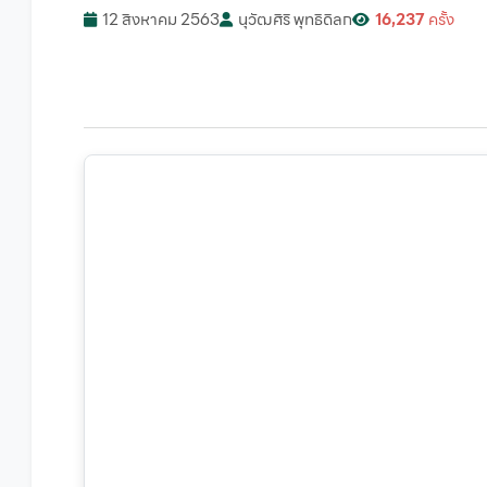
12 สิงหาคม 2563
นุวัฒศิริ พุทธิดิลก
16,237
ครั้ง