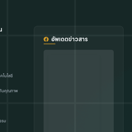
น
อัพเดตข่าวสาร
คโนโลยี
กันคุณภาพ
รรม