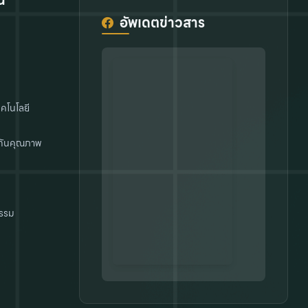
น
อัพเดตข่าวสาร
คโนโลยี
กันคุณภาพ
รรม