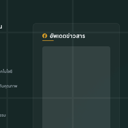
น
อัพเดตข่าวสาร
คโนโลยี
กันคุณภาพ
รรม