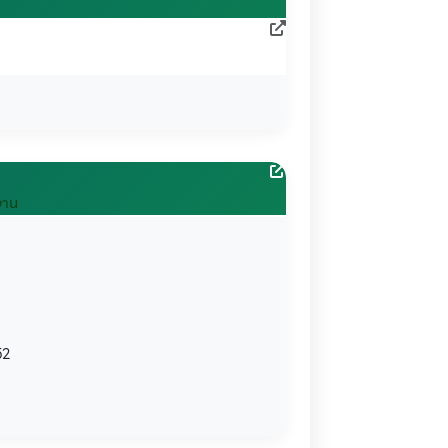
ยงาน
52