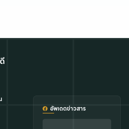
ดี
น
อัพเดตข่าวสาร