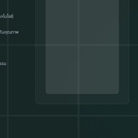
คโนโลยี
กันคุณภาพ
รรม