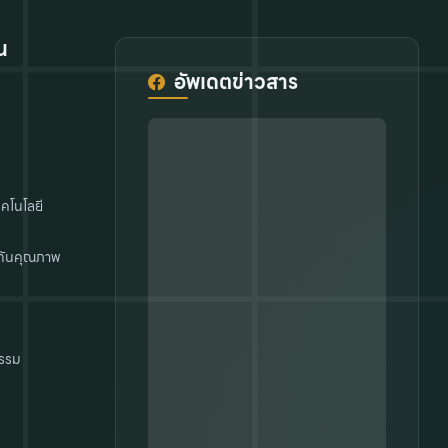
น
อัพเดตข่าวสาร
คโนโลยี
กันคุณภาพ
รรม