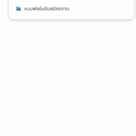
แบบฟอร์มรับสมัครงาน