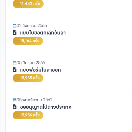
11,442 ครั้ง
02 สิงหาคม 2565
แบบใบขอยกเลิกวันลา
15,164 ครั้ง
05 มีนาคม 2565
แบบฟอร์มใบลาออก
15,935 ครั้ง
05 พฤศจิกายน 2562
ขออนุญาตไปต่างประเทศ
15,956 ครั้ง