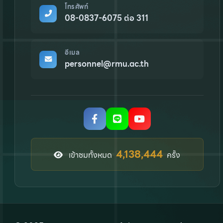
โทรศัพท์
08-0837-6075 ต่อ 311
อีเมล
personnel@rmu.ac.th
6,937,980
เข้าชมทั้งหมด
ครั้ง