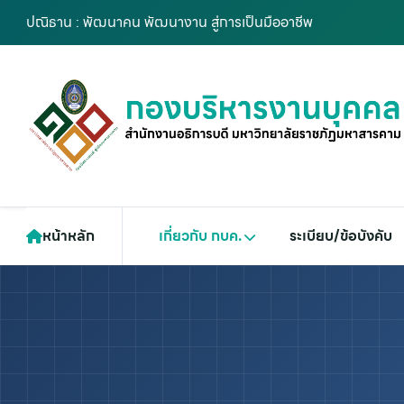
ปณิธาน : พัฒนาคน พัฒนางาน สู่การเป็นมืออาชีพ
หน้าหลัก
เกี่ยวกับ กบค.
ระเบียบ/ข้อบังคับ