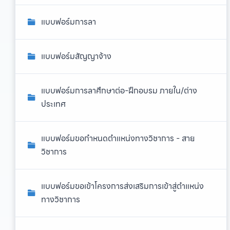
แบบฟอร์มการลา
แบบฟอร์มสัญญาจ้าง
แบบฟอร์มการลาศึกษาต่อ-ฝึกอบรม ภายใน/ต่าง
ประเทศ
แบบฟอร์มขอกำหนดตำแหน่งทางวิชาการ - สาย
วิชาการ
แบบฟอร์มขอเข้าโครงการส่งเสริมการเข้าสู่ตำแหน่ง
ทางวิชาการ