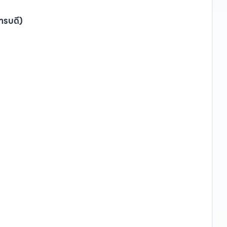
ารบดี)