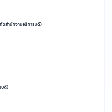
กัดสำนักงานอธิการบดี)
รบดี)