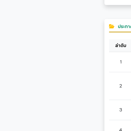
ประกา
ลำดับ
1
2
3
4